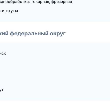
анообработка: токарная, фрезерная
 и жгуты
ский федеральный округ
нск
ут