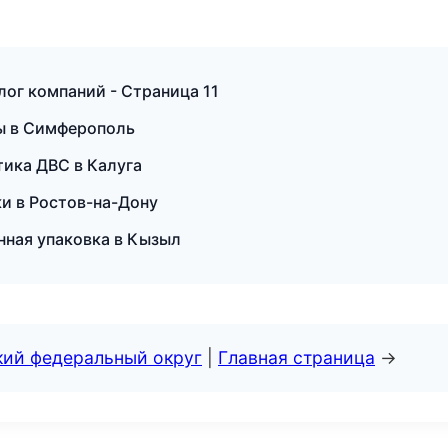
лог компаний - Страница 11
ты в Симферополь
тика ДВС в Калуга
ски в Ростов-на-Дону
ная упаковка в Кызыл
кий федеральный округ
|
Главная страница
→