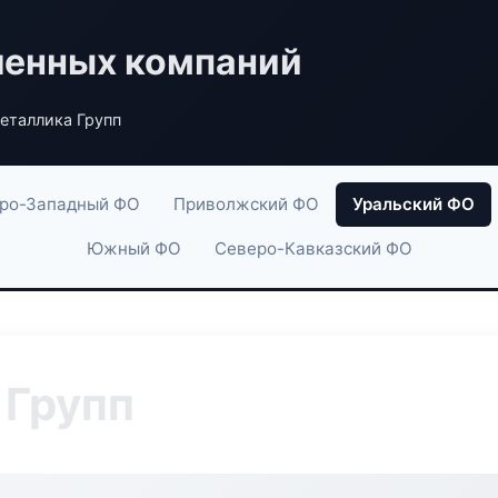
енных компаний
еталлика Групп
ро-Западный ФО
Приволжский ФО
Уральский ФО
Южный ФО
Северо-Кавказский ФО
 Групп