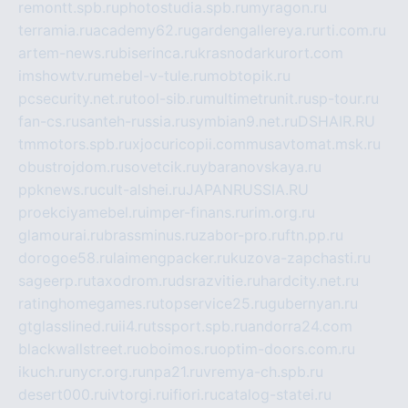
remontt.spb.ru
photostudia.spb.ru
myragon.ru
terramia.ru
academy62.ru
gardengallereya.ru
rti.com.ru
artem-news.ru
biserinca.ru
krasnodarkurort.com
imshowtv.ru
mebel-v-tule.ru
mobtopik.ru
pcsecurity.net.ru
tool-sib.ru
multimetrunit.ru
sp-tour.ru
fan-cs.ru
santeh-russia.ru
symbian9.net.ru
DSHAIR.RU
tmmotors.spb.ru
xjocuricopii.com
musavtomat.msk.ru
obustrojdom.ru
sovetcik.ru
ybaranovskaya.ru
ppknews.ru
cult-alshei.ru
JAPANRUSSIA.RU
proekciyamebel.ru
imper-finans.ru
rim.org.ru
glamourai.ru
brassminus.ru
zabor-pro.ru
ftn.pp.ru
dorogoe58.ru
laimengpacker.ru
kuzova-zapchasti.ru
sageerp.ru
taxodrom.ru
dsrazvitie.ru
hardcity.net.ru
ratinghomegames.ru
topservice25.ru
gubernyan.ru
gtglasslined.ru
ii4.ru
tssport.spb.ru
andorra24.com
blackwallstreet.ru
oboimos.ru
optim-doors.com.ru
ikuch.ru
nycr.org.ru
npa21.ru
vremya-ch.spb.ru
desert000.ru
ivtorgi.ru
ifiori.ru
catalog-statei.ru