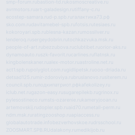
smp-forum.ru
bastion-td.ru
kosmoscreative.ru
avrmotors.ru
art-galadesign.ru
tiffany-c.ru
ecostep-samara.ru
d-p.spb.ru
галактика73.рф
sko.com.ru
davitamebel-spb.ru
fotsis.ru
tesiaes.ru
kokoroyari.spb.ru
blesna-kazan.ru
mossilver.ru
lenderoq.ru
sergeydobrin.ru
tochkazvuka.msk.ru
people-of-art.ru
bezzubova.ru
clubtibet.ru
orior-aks.ru
dynamoauto.ru
szk-favorit.ru
carlines.ru
flatnsk.ru
kingbolenskaner.ru
alex-motor.ru
astroline.net.ru
act1.spb.ru
polyglot.com.ru
gidlipetsk.ru
ooo-driada.ru
detsad125.ru
mir-zdoroviya.ru
bruslanovo.ru
siterem.ru
council.spb.ru
лодкипатриот.рф
kafekolizey.ru
iclub.net.ru
gazon-easy.ru
sugarepilekb.ru
grinox.ru
pylesostineco.ru
msts-ozarenie.ru
kameryjooan.ru
artemovskij.ru
dopler.spb.ru
aid70.ru
metall-perm.ru
ndm.msk.ru
ratingzooshop.ru
apiaccess.ru
globalautotrade.info
bezverhovskoe.ru
drsschool.ru
ZOOSMART.SPB.RU
dalakony.ru
medikijob.ru