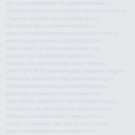
dcv.org.ru
spetsmaster174.ru
ipkameryhiseeu.ru
dum26.ru
ruspol.spb.ru
fr-opendp.ru
kam-solnyshko.ru
cheyenne-arapaho.ru
sevzapmetal.spb.ru
ted-lapidus.spb.ru
parasite-eliminator.ru
sigma-complete.ru
modernworld.ru
dama-moda.ru
eholot-group.ru
sk-nvkz.ru
DRONGOLD.RU
democratia2.ru
i-farmer.ru
mass-sport.org
jablonex.spb.ru
bookmess.ru
linkword.ru
refineua.com.ru
cs-spec.net.ru
altay-mebel.ru
DNK-THEATRE.RU
mechaniks.spb.ru
ipcamtechage.ru
skosta.ru
a-sun.ru
stroy-ldsp.ru
snowlands.org.ru
childrensshoes.ru
mrlizzy.ru
mebelsofiakrd.ru
bulizhenko.ru
rumantick.net.ru
mtszerno.ru
daily-fishing.ru
glushiteli-v-spb.ru
megasat.org.ru
localization.net.ru
flyingfish.pp.ru
ds5teremok.ru
aclib.spb.ru
komissionka30.ru
mag-profit.ru
icentre-74.ru
leasing-nsk.ru
hd39.ru
rcd.com.ru
bioprot.ru
deltaextreme.ru
mirkotlov07.ru