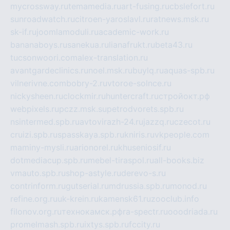
mycrossway.ru
temamedia.ru
art-fusing.ru
cbslefort.ru
sunroadwatch.ru
citroen-yaroslavl.ru
ratnews.msk.ru
sk-if.ru
joomlamoduli.ru
academic-work.ru
bananaboys.ru
sanekua.ru
lianafrukt.ru
beta43.ru
tucsonwoori.com
alex-translation.ru
avantgardeclinics.ru
noel.msk.ru
buylq.ru
aquas-spb.ru
vilnerivne.com
bobry-2.ru
vtoroe-solnce.ru
nickysheen.ru
clockmir.ru
huntercraft.ru
стройокт.рф
webpixels.ru
pczz.msk.su
petrodvorets.spb.ru
nsintermed.spb.ru
avtovirazh-24.ru
jazzq.ru
czecot.ru
cruizi.spb.ru
spasskaya.spb.ru
kniris.ru
vkpeople.com
maminy-mysli.ru
arionorel.ru
khuseniosif.ru
dotmediacup.spb.ru
mebel-tiraspol.ru
all-books.biz
vmauto.spb.ru
shop-astyle.ru
derevo-s.ru
contrinform.ru
gutserial.ru
mdrussia.spb.ru
monod.ru
refine.org.ru
uk-krein.ru
kamensk61.ru
zooclub.info
filonov.org.ru
технокамск.рф
ra-spectr.ru
ooodriada.ru
promelmash.spb.ru
ixtys.spb.ru
fccity.ru