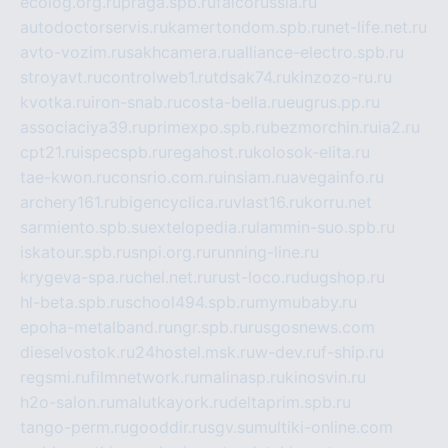
ecolog.org.ru
praga.spb.ru
falcorussia.ru
autodoctorservis.ru
kamertondom.spb.ru
net-life.net.ru
avto-vozim.ru
sakhcamera.ru
alliance-electro.spb.ru
stroyavt.ru
controlweb1.ru
tdsak74.ru
kinzozo-ru.ru
kvotka.ru
iron-snab.ru
costa-bella.ru
eugrus.pp.ru
associaciya39.ru
primexpo.spb.ru
bezmorchin.ru
ia2.ru
cpt21.ru
ispecspb.ru
regahost.ru
kolosok-elita.ru
tae-kwon.ru
consrio.com.ru
insiam.ru
avegainfo.ru
archery161.ru
bigencyclica.ru
vlast16.ru
korru.net
sarmiento.spb.su
extelopedia.ru
lammin-suo.spb.ru
iskatour.spb.ru
snpi.org.ru
running-line.ru
krygeva-spa.ru
chel.net.ru
rust-loco.ru
dugshop.ru
hl-beta.spb.ru
school494.spb.ru
mymubaby.ru
epoha-metalband.ru
ngr.spb.ru
rusgosnews.com
dieselvostok.ru
24hostel.msk.ru
w-dev.ru
f-ship.ru
regsmi.ru
filmnetwork.ru
malinasp.ru
kinosvin.ru
h2o-salon.ru
malutkayork.ru
deltaprim.spb.ru
tango-perm.ru
gooddir.ru
sgv.su
multiki-online.com