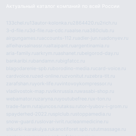
Актуальный каталог компаний по всей России
133chel.ru
13autor-kolonka.ru
2864420.ru
2rich.ru
3-d-file.ru
3d-file.ru
a-cdc.ru
aalse.ru
a380club.ru
airgungames.ru
accounts-112.ru
adler-jun.ru
adonyev.ru
alfeihavsalnassr.ru
altaipant.ru
argentinamia.ru
aria-family.ru
arkrym.ru
ashanet.ru
belgorod-day.ru
bankaribi.ru
bandamn.ru
bigfatcc.ru
blagodarenie-spb.ru
borodino-media.ru
card-voice.ru
cardvoice.ru
zed-online.ru
zvonitut.ru
zebra-tlt.ru
zarafshan.ru
york-life.ru
vintovoykompressor.ru
vladivostok-map.ru
vlknrussia.ru
wasabi-shop.ru
webamator.ru
zaryna.ru
youtubefree.ru
x-ton.ru
trade-farm.ru
tajuncos.ru
taksu.ru
tor-lyubov-i-grom.ru
spayderhed-2022.ru
splclub.ru
stoppamedia.ru
snow-guard.ru
slovar-ivrit.ru
cleanmedicine.ru
shkurki-karakulya.ru
kanotiforet.spb.ru
tutmassage.ru