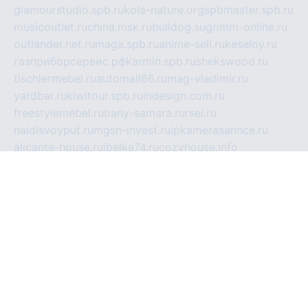
glamourstudio.spb.ru
kola-nature.org
spbmaster.spb.ru
musicoutlet.ru
china.msk.ru
bulldog.su
grimm-online.ru
outlander.net.ru
maga.spb.ru
anime-sell.ru
keseloy.ru
газприборсервис.рф
karmin.spb.ru
shekswood.ru
tischlermebel.ru
automall66.ru
mag-vladimir.ru
yardbar.ru
kiwitour.spb.ru
indesign.com.ru
freestylemebel.ru
bany-samara.ru
rsei.ru
naidisvoyput.ru
mgsn-invest.ru
ipkamerasannce.ru
alicante-house.ru
ibelka74.ru
cozyhouse.info
vlkargalev-studio.ru
700mb.ru
figura-ufa.ru
alina-live.ru
belarusiannews.ru
womenknow.ru
dos-vniimk.ru
sega.net.ru
dv.net.ru
phenomenonsofhistory.com
telesputnik.net.ru
wall.pp.ru
pylesosroidmi.ru
gtc-clan.ru
cligs.ru
bibikazap.ru
popova.org.ru
netwhistler.spb.ru
bellvil.ru
bonzon.ru
iss-vladik.ru
defiparis.net.ru
las-gryzas.ru
amku.ru
electednews.spb.ru
feather.org.ru
spar72.ru
tankiigri.ru
dominus.com.ru
ibtree.ru
sanykool.pp.ru
unixlib.org.ru