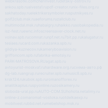
webkrasotki.com
cherinvest.ru
detskiy-ostrov.ru
ankou.spb.ru
alvesta1.ru
pdf-creator.ru
nix-files.org.ru
sakhatoday.ru
elektrikersymboler.ru
sputnikyes.ru
golf2club.msk.ru
aeforums.ru
zallclub.ru
multimodal.msk.ru
habaigry.ru
haikko.ru
sobakopedia.ru
isz-fest.ru
ewnc.info
screensaver-clock.net.ru
volnav.spb.ru
comnat.ru
npf.net.ru
7bit.pp.ru
kalugatur.ru
tesiaes.ru
card.com.ru
kazanka.spb.ru
gildiya-kuznecov.ru
kameryboavision.ru
griffoncom.spb.ru
fabrika-emotsiy.ru
PARK-MATROSOVA.RU
agat.spb.ru
avtoyurist-moskva1.ru
hardware.org.ru
схема-авто.рф
dg-lab.ru
angrup.ru
recruiter.spb.ru
music8.spb.ru
krsk124.ru
kubok.spb.ru
romanofforex.ru
analitikaplus.ru
spyonline.ru
zosikamery.ru
sloboda-ural.pp.ru
AUTO-COM.SU
hohota.net
alimy.ru
online-z.com
aromat-vostoka.ru
otdelkaexp.ru
mobilvest.ru
bbd.net.ru
mebelshop.msk.ru