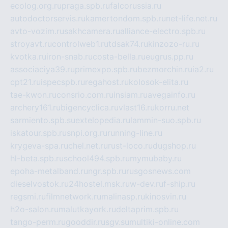
ecolog.org.ru
praga.spb.ru
falcorussia.ru
autodoctorservis.ru
kamertondom.spb.ru
net-life.net.ru
avto-vozim.ru
sakhcamera.ru
alliance-electro.spb.ru
stroyavt.ru
controlweb1.ru
tdsak74.ru
kinzozo-ru.ru
kvotka.ru
iron-snab.ru
costa-bella.ru
eugrus.pp.ru
associaciya39.ru
primexpo.spb.ru
bezmorchin.ru
ia2.ru
cpt21.ru
ispecspb.ru
regahost.ru
kolosok-elita.ru
tae-kwon.ru
consrio.com.ru
insiam.ru
avegainfo.ru
archery161.ru
bigencyclica.ru
vlast16.ru
korru.net
sarmiento.spb.su
extelopedia.ru
lammin-suo.spb.ru
iskatour.spb.ru
snpi.org.ru
running-line.ru
krygeva-spa.ru
chel.net.ru
rust-loco.ru
dugshop.ru
hl-beta.spb.ru
school494.spb.ru
mymubaby.ru
epoha-metalband.ru
ngr.spb.ru
rusgosnews.com
dieselvostok.ru
24hostel.msk.ru
w-dev.ru
f-ship.ru
regsmi.ru
filmnetwork.ru
malinasp.ru
kinosvin.ru
h2o-salon.ru
malutkayork.ru
deltaprim.spb.ru
tango-perm.ru
gooddir.ru
sgv.su
multiki-online.com