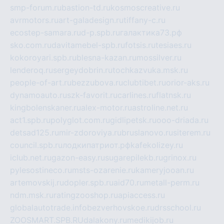
smp-forum.ru
bastion-td.ru
kosmoscreative.ru
avrmotors.ru
art-galadesign.ru
tiffany-c.ru
ecostep-samara.ru
d-p.spb.ru
галактика73.рф
sko.com.ru
davitamebel-spb.ru
fotsis.ru
tesiaes.ru
kokoroyari.spb.ru
blesna-kazan.ru
mossilver.ru
lenderoq.ru
sergeydobrin.ru
tochkazvuka.msk.ru
people-of-art.ru
bezzubova.ru
clubtibet.ru
orior-aks.ru
dynamoauto.ru
szk-favorit.ru
carlines.ru
flatnsk.ru
kingbolenskaner.ru
alex-motor.ru
astroline.net.ru
act1.spb.ru
polyglot.com.ru
gidlipetsk.ru
ooo-driada.ru
detsad125.ru
mir-zdoroviya.ru
bruslanovo.ru
siterem.ru
council.spb.ru
лодкипатриот.рф
kafekolizey.ru
iclub.net.ru
gazon-easy.ru
sugarepilekb.ru
grinox.ru
pylesostineco.ru
msts-ozarenie.ru
kameryjooan.ru
artemovskij.ru
dopler.spb.ru
aid70.ru
metall-perm.ru
ndm.msk.ru
ratingzooshop.ru
apiaccess.ru
globalautotrade.info
bezverhovskoe.ru
drsschool.ru
ZOOSMART.SPB.RU
dalakony.ru
medikijob.ru