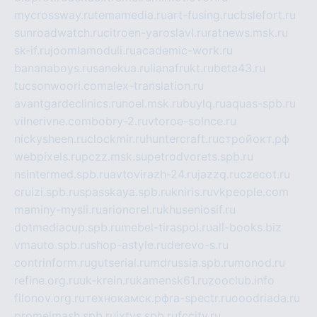
mycrossway.ru
temamedia.ru
art-fusing.ru
cbslefort.ru
sunroadwatch.ru
citroen-yaroslavl.ru
ratnews.msk.ru
sk-if.ru
joomlamoduli.ru
academic-work.ru
bananaboys.ru
sanekua.ru
lianafrukt.ru
beta43.ru
tucsonwoori.com
alex-translation.ru
avantgardeclinics.ru
noel.msk.ru
buylq.ru
aquas-spb.ru
vilnerivne.com
bobry-2.ru
vtoroe-solnce.ru
nickysheen.ru
clockmir.ru
huntercraft.ru
стройокт.рф
webpixels.ru
pczz.msk.su
petrodvorets.spb.ru
nsintermed.spb.ru
avtovirazh-24.ru
jazzq.ru
czecot.ru
cruizi.spb.ru
spasskaya.spb.ru
kniris.ru
vkpeople.com
maminy-mysli.ru
arionorel.ru
khuseniosif.ru
dotmediacup.spb.ru
mebel-tiraspol.ru
all-books.biz
vmauto.spb.ru
shop-astyle.ru
derevo-s.ru
contrinform.ru
gutserial.ru
mdrussia.spb.ru
monod.ru
refine.org.ru
uk-krein.ru
kamensk61.ru
zooclub.info
filonov.org.ru
технокамск.рф
ra-spectr.ru
ooodriada.ru
promelmash.spb.ru
ixtys.spb.ru
fccity.ru