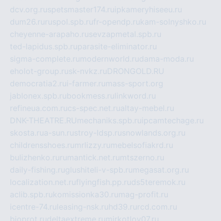
dcv.org.ru
spetsmaster174.ru
ipkameryhiseeu.ru
dum26.ru
ruspol.spb.ru
fr-opendp.ru
kam-solnyshko.ru
cheyenne-arapaho.ru
sevzapmetal.spb.ru
ted-lapidus.spb.ru
parasite-eliminator.ru
sigma-complete.ru
modernworld.ru
dama-moda.ru
eholot-group.ru
sk-nvkz.ru
DRONGOLD.RU
democratia2.ru
i-farmer.ru
mass-sport.org
jablonex.spb.ru
bookmess.ru
linkword.ru
refineua.com.ru
cs-spec.net.ru
altay-mebel.ru
DNK-THEATRE.RU
mechaniks.spb.ru
ipcamtechage.ru
skosta.ru
a-sun.ru
stroy-ldsp.ru
snowlands.org.ru
childrensshoes.ru
mrlizzy.ru
mebelsofiakrd.ru
bulizhenko.ru
rumantick.net.ru
mtszerno.ru
daily-fishing.ru
glushiteli-v-spb.ru
megasat.org.ru
localization.net.ru
flyingfish.pp.ru
ds5teremok.ru
aclib.spb.ru
komissionka30.ru
mag-profit.ru
icentre-74.ru
leasing-nsk.ru
hd39.ru
rcd.com.ru
bioprot.ru
deltaextreme.ru
mirkotlov07.ru