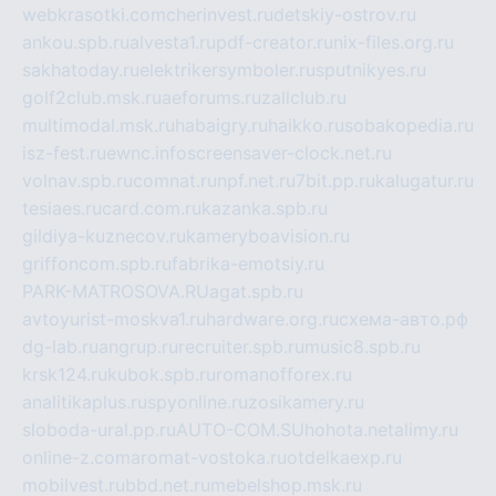
webkrasotki.com
cherinvest.ru
detskiy-ostrov.ru
ankou.spb.ru
alvesta1.ru
pdf-creator.ru
nix-files.org.ru
sakhatoday.ru
elektrikersymboler.ru
sputnikyes.ru
golf2club.msk.ru
aeforums.ru
zallclub.ru
multimodal.msk.ru
habaigry.ru
haikko.ru
sobakopedia.ru
isz-fest.ru
ewnc.info
screensaver-clock.net.ru
volnav.spb.ru
comnat.ru
npf.net.ru
7bit.pp.ru
kalugatur.ru
tesiaes.ru
card.com.ru
kazanka.spb.ru
gildiya-kuznecov.ru
kameryboavision.ru
griffoncom.spb.ru
fabrika-emotsiy.ru
PARK-MATROSOVA.RU
agat.spb.ru
avtoyurist-moskva1.ru
hardware.org.ru
схема-авто.рф
dg-lab.ru
angrup.ru
recruiter.spb.ru
music8.spb.ru
krsk124.ru
kubok.spb.ru
romanofforex.ru
analitikaplus.ru
spyonline.ru
zosikamery.ru
sloboda-ural.pp.ru
AUTO-COM.SU
hohota.net
alimy.ru
online-z.com
aromat-vostoka.ru
otdelkaexp.ru
mobilvest.ru
bbd.net.ru
mebelshop.msk.ru