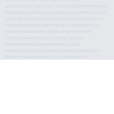
glamourstudio.spb.ru
kola-nature.org
spbmaster.spb.ru
musicoutlet.ru
china.msk.ru
bulldog.su
grimm-online.ru
outlander.net.ru
maga.spb.ru
anime-sell.ru
keseloy.ru
газприборсервис.рф
karmin.spb.ru
shekswood.ru
tischlermebel.ru
automall66.ru
mag-vladimir.ru
yardbar.ru
kiwitour.spb.ru
indesign.com.ru
freestylemebel.ru
bany-samara.ru
rsei.ru
naidisvoyput.ru
mgsn-invest.ru
ipkamerasannce.ru
alicante-house.ru
ibelka74.ru
cozyhouse.info
vlkargalev-studio.ru
700mb.ru
figura-ufa.ru
alina-live.ru
belarusiannews.ru
womenknow.ru
dos-vniimk.ru
sega.net.ru
dv.net.ru
phenomenonsofhistory.com
telesputnik.net.ru
wall.pp.ru
pylesosroidmi.ru
gtc-clan.ru
cligs.ru
bibikazap.ru
popova.org.ru
netwhistler.spb.ru
bellvil.ru
bonzon.ru
iss-vladik.ru
defiparis.net.ru
las-gryzas.ru
amku.ru
electednews.spb.ru
feather.org.ru
spar72.ru
tankiigri.ru