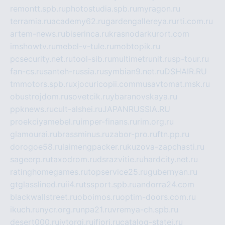
remontt.spb.ru
photostudia.spb.ru
myragon.ru
terramia.ru
academy62.ru
gardengallereya.ru
rti.com.ru
artem-news.ru
biserinca.ru
krasnodarkurort.com
imshowtv.ru
mebel-v-tule.ru
mobtopik.ru
pcsecurity.net.ru
tool-sib.ru
multimetrunit.ru
sp-tour.ru
fan-cs.ru
santeh-russia.ru
symbian9.net.ru
DSHAIR.RU
tmmotors.spb.ru
xjocuricopii.com
musavtomat.msk.ru
obustrojdom.ru
sovetcik.ru
ybaranovskaya.ru
ppknews.ru
cult-alshei.ru
JAPANRUSSIA.RU
proekciyamebel.ru
imper-finans.ru
rim.org.ru
glamourai.ru
brassminus.ru
zabor-pro.ru
ftn.pp.ru
dorogoe58.ru
laimengpacker.ru
kuzova-zapchasti.ru
sageerp.ru
taxodrom.ru
dsrazvitie.ru
hardcity.net.ru
ratinghomegames.ru
topservice25.ru
gubernyan.ru
gtglasslined.ru
ii4.ru
tssport.spb.ru
andorra24.com
blackwallstreet.ru
oboimos.ru
optim-doors.com.ru
ikuch.ru
nycr.org.ru
npa21.ru
vremya-ch.spb.ru
desert000.ru
ivtorgi.ru
ifiori.ru
catalog-statei.ru