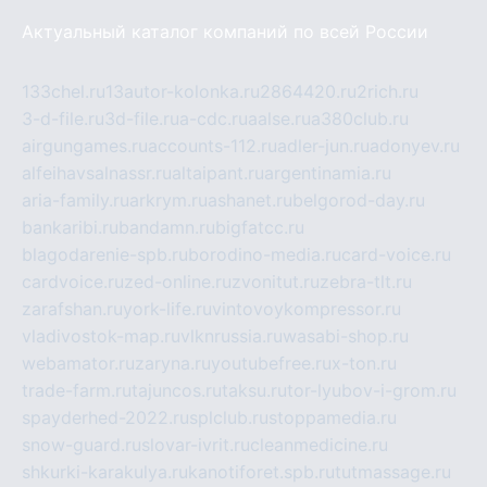
Актуальный каталог компаний по всей России
133chel.ru
13autor-kolonka.ru
2864420.ru
2rich.ru
3-d-file.ru
3d-file.ru
a-cdc.ru
aalse.ru
a380club.ru
airgungames.ru
accounts-112.ru
adler-jun.ru
adonyev.ru
alfeihavsalnassr.ru
altaipant.ru
argentinamia.ru
aria-family.ru
arkrym.ru
ashanet.ru
belgorod-day.ru
bankaribi.ru
bandamn.ru
bigfatcc.ru
blagodarenie-spb.ru
borodino-media.ru
card-voice.ru
cardvoice.ru
zed-online.ru
zvonitut.ru
zebra-tlt.ru
zarafshan.ru
york-life.ru
vintovoykompressor.ru
vladivostok-map.ru
vlknrussia.ru
wasabi-shop.ru
webamator.ru
zaryna.ru
youtubefree.ru
x-ton.ru
trade-farm.ru
tajuncos.ru
taksu.ru
tor-lyubov-i-grom.ru
spayderhed-2022.ru
splclub.ru
stoppamedia.ru
snow-guard.ru
slovar-ivrit.ru
cleanmedicine.ru
shkurki-karakulya.ru
kanotiforet.spb.ru
tutmassage.ru