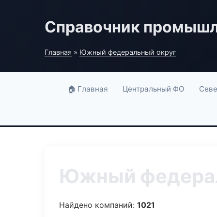
Справочник промышл
Главная
»
Южный федеральный округ
🏠 Главная
Центральный ФО
Севе
Южный федерал
Найдено компаний:
1021