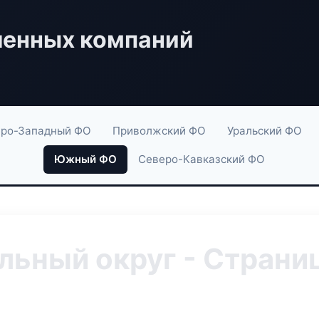
енных компаний
ро-Западный ФО
Приволжский ФО
Уральский ФО
Южный ФО
Северо-Кавказский ФО
ьный округ - Страниц